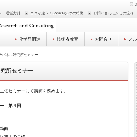
ン・運営方針
ココが違う！Someiの3つの特徴
お問い合わせからの流れ
ー
化学品調達
技術者教育
お問合せ
メル
タッチパネル研究所セミナー
ル研究所セミナー
所様主催セミナーにて講師を務めます。
ー 第４回
の動向
膜技術の基礎