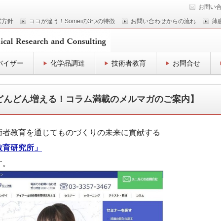
お問い
営方針
ココが違う！Someiの3つの特徴
お問い合わせからの流れ
薄
バイザー
化学品調達
技術者教育
お問合せ
どんどん増える！コラム満載のメルマガのご案内】
術者教育を通じてものづくりの未来に貢献する
教育研究所」
す。