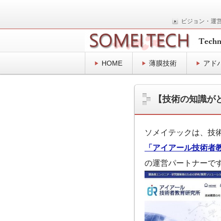
ビジョン・運
表面プロセスの技術士事務所
SOMEITEC
HOME
薄膜技術
アド
【技術の知識が
ソメイテックは、技
「アイアール技術者
の運営パートナーで