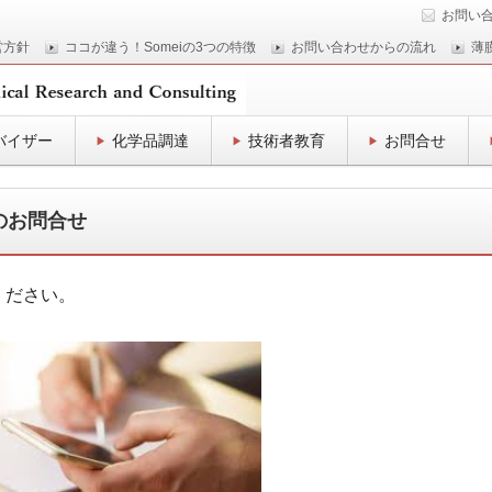
お問い
営方針
ココが違う！Someiの3つの特徴
お問い合わせからの流れ
薄
バイザー
化学品調達
技術者教育
お問合せ
のお問合せ
ください。