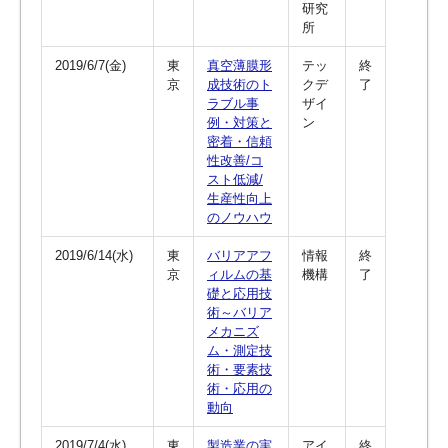
研究
所
2019/6/7(金)
東
真空薄膜形
テッ
終
京
成技術のト
クデ
了
ラブル事
ザイ
例・対策
と
ン
密着・信頼
性改善/コ
スト低減/
生産性向上
のノウハウ
2019/6/14(水)
東
バリアアフ
情報
終
京
ィルムの基
機構
了
礎と応用技
術～バリア
メカニズ
ム・測定技
術・要素技
術・応用の
動向
2019/7/4(水)
東
製造業の実
アイ
終