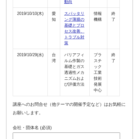
動向
2019/10/10(木)
愛
スパッタリ
情報
終
知
ング薄膜の
機構
了
基礎とプロ
セス改善、
トラブル対
策
2019/10/29(水)
台
バリアフィ
プラ
終
湾
ルム作製の
スチ
了
基礎とガス
ック
透過性メカ
工業
ニズムおよ
技術
び評価方法
発展
中心
講座へのお問合せ（他テーマの開催予定など）はお気軽に
お願いします。
会社・団体名 (必須)