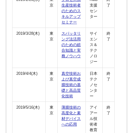
京
生産技術者
支援
了
のためのス
セン
キルアップ
ター
セミナー
2019/3/28(木)
東
スパッタリ
サイ
終
京
ング法活用
エン
了
のための総
ス＆
合知識と実
テク
務ノウハウ
ノロ
ジー
2019/4/4(木)
東
真空技術お
日本
終
京
よび真空成
テク
了
膜技術の基
ノセ
礎と高品質
ンタ
化技術
ー
2019/5/16(木)
東
薄膜技術の
アイ
終
京
高度化と素
アー
了
材デバイス
ル技
への応用
術者
教育