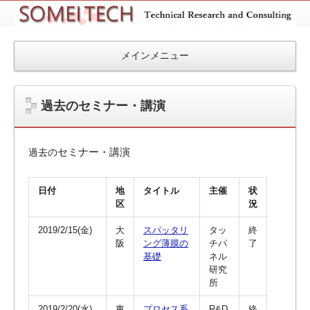
SOMEITEC
メインメニュー
過去のセミナー・講演
セミナー・講演
過去の
日付
地
タイトル
主催
状
区
況
2019/2/15(金)
大
スパッタリ
タッ
終
阪
ング薄膜の
チパ
了
基礎
ネル
研究
所
2019/2/20(水)
東
プロセス系
R&D
終