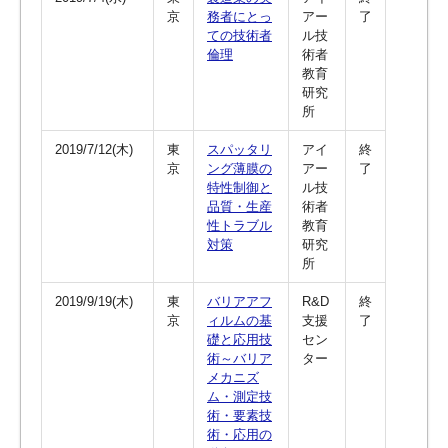
京
務者にとっ
アー
了
ての技術者
ル技
倫理
術者
教育
研究
所
2019/7/12(木)
東
スパッタリ
アイ
終
京
ング薄膜の
アー
了
特性制御と
ル技
品質・生産
術者
性トラブル
教育
対策
研究
所
2019/9/19(木)
東
バリアアフ
R&D
終
京
ィルムの基
支援
了
礎と応用技
セン
術～バリア
ター
メカニズ
ム・測定技
術・要素技
術・応用の