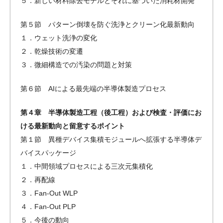
５．新しい材料除去モデルとそれに基づいた消耗材開発
第５節 パターン倒壊を防ぐ洗浄とクリーン化最新動向
１．ウェット洗浄の変化
２．乾燥技術の変遷
３．微細構造での汚染の問題と対策
第６節 AIによる最先端の半導体製造プロセス
第４章 半導体製造工程（後工程）および検査・評価にお
ける最新動向と留意するポイント
第１節 異種デバイス集積モジュールへ拡張する半導体デ
バイスパッケージ
１．中間領域プロセスによる三次元集積化
２．再配線
３．Fan-Out WLP
４．Fan-Out PLP
５．今後の動向