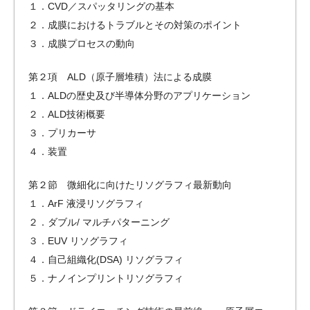
１．CVD／スパッタリングの基本
２．成膜におけるトラブルとその対策のポイント
３．成膜プロセスの動向
第２項 ALD（原子層堆積）法による成膜
１．ALDの歴史及び半導体分野のアプリケーション
２．ALD技術概要
３．プリカーサ
４．装置
第２節 微細化に向けたリソグラフィ最新動向
１．ArF 液浸リソグラフィ
２．ダブル/ マルチパターニング
３．EUV リソグラフィ
４．自己組織化(DSA) リソグラフィ
５．ナノインプリントリソグラフィ