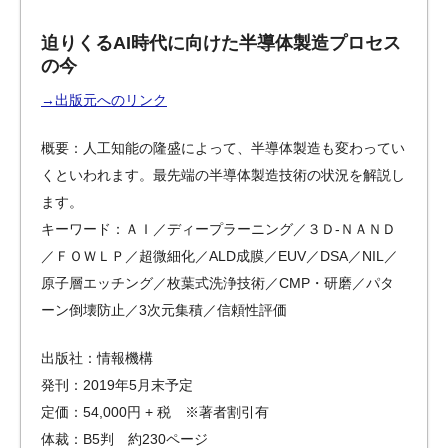
迫りくるAI時代に向けた半導体製造プロセス
の今
→出版元へのリンク
概要：人工知能の隆盛によって、半導体製造も変わってい
くといわれます。最先端の半導体製造技術の状況を解説し
ます。
キーワード：ＡＩ／ディープラーニング／３Ｄ-ＮＡＮＤ
／ＦＯＷＬＰ／超微細化／ALD成膜／EUV／DSA／NIL／
原子層エッチング／枚葉式洗浄技術／CMP・研磨／パタ
ーン倒壊防止／3次元集積／信頼性評価
出版社：情報機構
発刊：2019年5月末予定
定価：54,000円 + 税 ※著者割引有
体裁：B5判 約230ページ