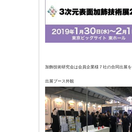
加飾技術研究会は会員企業様７社の合同出展を
出展ブース外観