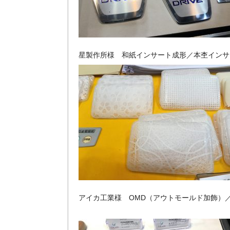
星製作所様 和紙インサート成形／本杢インサ
アイカ工業様 OMD（アウトモールド加飾）