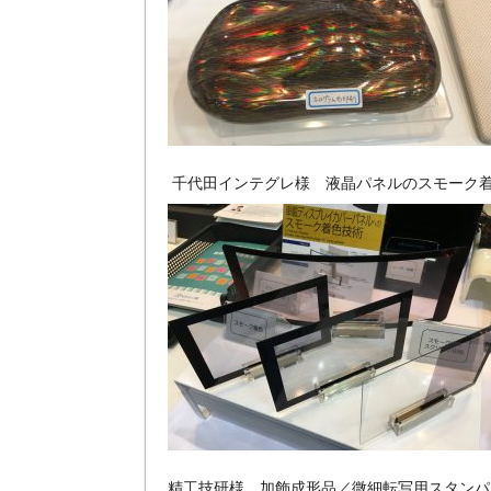
千代田インテグレ様 液晶パネルのスモーク
精工技研様 加飾成形品／微細転写用スタンパ