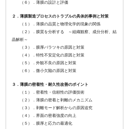
（６）．薄膜の設計と評価
２．薄膜製造プロセスのトラブルの具体的事例と対策
（１）．薄膜の品質と物理化学的現象の関係
（２）．膜質を分析する ～組織観察、成分分析、結
晶解析～
（３）．膜厚バラツキの原因と対策
（４）．特性不安定化の原因と対策
（５）．外観不良の原因と対策
（６）．微小欠陥の原因と対策
３．薄膜の密着性・耐久性改善のポイント
（１）．密着性・信頼性の評価技術
（２）．薄膜の密着と剥離のメカニズム
（３）．剥離モード解析からの原因追究
（４）．界面の密着強度の向上
（５）．膜厚と応力の最適化